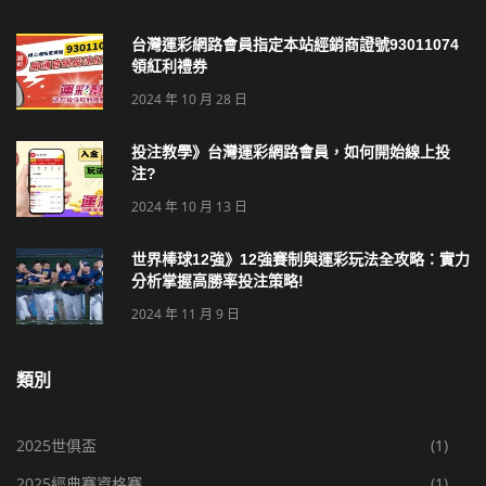
台灣運彩網路會員指定本站經銷商證號93011074
領紅利禮券
2024 年 10 月 28 日
投注教學》台灣運彩網路會員，如何開始線上投
注?
2024 年 10 月 13 日
世界棒球12強》12強賽制與運彩玩法全攻略：實力
分析掌握高勝率投注策略!
2024 年 11 月 9 日
類別
2025世俱盃
(1)
2025經典賽資格賽
(1)