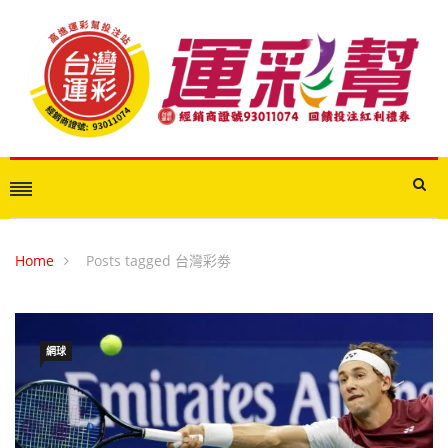
Home
Posts tagged 台灣彩劵
網球