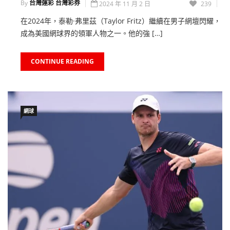
By
台灣運彩 台灣彩券
2024 年 11 月 2 日
239
在2024年，泰勒·弗里茲（Taylor Fritz）繼續在男子網壇閃耀，
成為美國網球界的領軍人物之一。他的強 […]
CONTINUE READING
網球