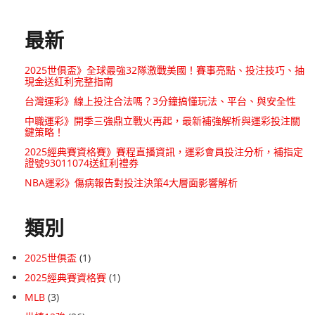
最新
2025世俱盃》全球最強32隊激戰美國！賽事亮點、投注技巧、抽
現金送紅利完整指南
台灣運彩》線上投注合法嗎？3分鐘搞懂玩法、平台、與安全性
中職運彩》開季三強鼎立戰火再起，最新補強解析與運彩投注關
鍵策略！
2025經典賽資格賽》賽程直播資訊，運彩會員投注分析，補指定
證號93011074送紅利禮券
NBA運彩》傷病報告對投注決策4大層面影響解析
類別
2025世俱盃
(1)
2025經典賽資格賽
(1)
MLB
(3)