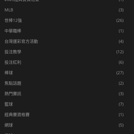
MLB
(3)
世棒12強
(26)
中華職棒
(1)
台灣運彩官方活動
(4)
投注教學
(12)
投注紅利
(6)
棒球
(27)
焦點話題
(2)
熱門賽訊
(3)
籃球
(7)
經典賽資格賽
(1)
網球
(5)