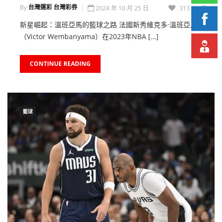
By
台灣運彩 台灣彩券
2024 年 10 月 25 日
313
0
新星崛起：溫班亞馬的籃球之路 法國新秀維克多·溫班亞馬
（Victor Wembanyama）在2023年NBA […]
CONTINUE READING
籃球