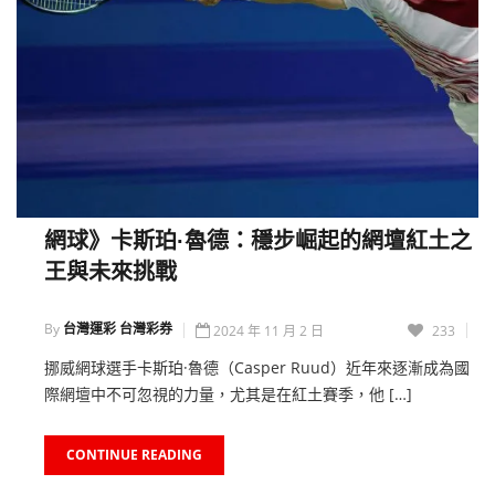
網球》卡斯珀·魯德：穩步崛起的網壇紅土之
王與未來挑戰
By
台灣運彩 台灣彩券
2024 年 11 月 2 日
233
挪威網球選手卡斯珀·魯德（Casper Ruud）近年來逐漸成為國
際網壇中不可忽視的力量，尤其是在紅土賽季，他 […]
CONTINUE READING