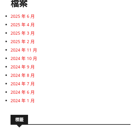
檔案
2025 年 6 月
2025 年 4 月
2025 年 3 月
2025 年 2 月
2024 年 11 月
2024 年 10 月
2024 年 9 月
2024 年 8 月
2024 年 7 月
2024 年 6 月
2024 年 1 月
標籤