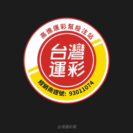
台灣運彩幫