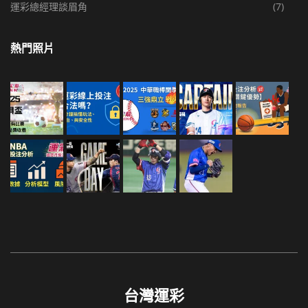
運彩總經理談眉角
(7)
熱門照片
台灣運彩