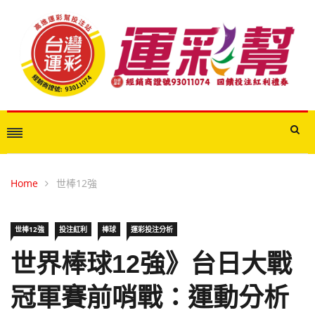
Home
世棒12強
世棒12強
投注紅利
棒球
運彩投注分析
世界棒球12強》台日大戰
冠軍賽前哨戰：運動分析