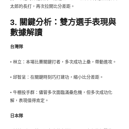
太郎的長打，再次拉開比分差距。
3. 關鍵分析：雙方選手表現與
數據解讀
台灣隊
• 林立：本場比賽關鍵打者，多次成功上壘，帶動進攻。
• 邱智呈：在關鍵時刻巧打建功，縮小比分差距。
• 牛棚投手群：儘管多次面臨滿壘危機，但多次成功化
解，表現值得肯定。
日本隊