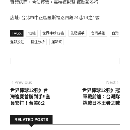
實體店面，合法經營，高進運彩幫 運動彩券行
店址: 台北市中正區羅斯福路四段24巷14之1號
TAGS:
12強
世界棒球12強
先發選手
台灣英雄
台灣
運彩投注
投注分析
運彩幫
文
Previous
Next
Previous
Next
post:
post:
世界棒球12強》台
世界棒球12強》冠
章
灣複賽首勝到手!!全
軍戰前瞻：台灣隊
導
員安打！台美8:2
挑戰日本王者之戰
覽
RELATED POSTS