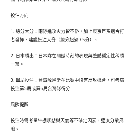
投注方向
1. 總分大分：兩隊進攻火力皆不俗，加上東京巨蛋適合打
者發揮，建議投注大分（總分超過9.5分）。
2. 日本勝出：日本隊在關鍵時刻的表現與整體穩定性稍勝
一籌。
3. 單局投注：台灣隊通常在比賽中段有反攻機會，可考慮
投注第5局或第6局台灣隊得分。
風險提醒
投注時需考量牛棚狀態與天氣等不確定因素，適度分散風
險。