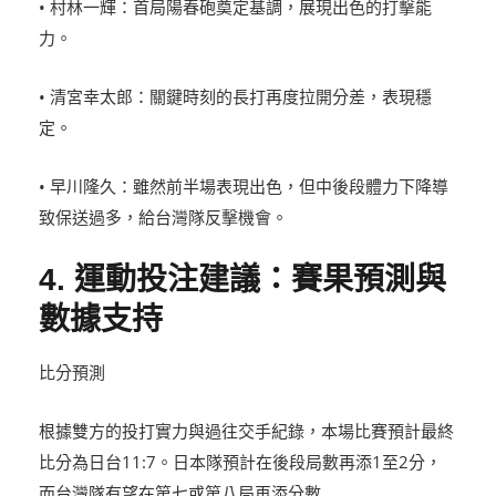
• 村林一輝：首局陽春砲奠定基調，展現出色的打擊能
力。
• 清宮幸太郎：關鍵時刻的長打再度拉開分差，表現穩
定。
• 早川隆久：雖然前半場表現出色，但中後段體力下降導
致保送過多，給台灣隊反擊機會。
4. 運動投注建議：賽果預測與
數據支持
比分預測
根據雙方的投打實力與過往交手紀錄，本場比賽預計最終
比分為日台11:7。日本隊預計在後段局數再添1至2分，
而台灣隊有望在第七或第八局再添分數