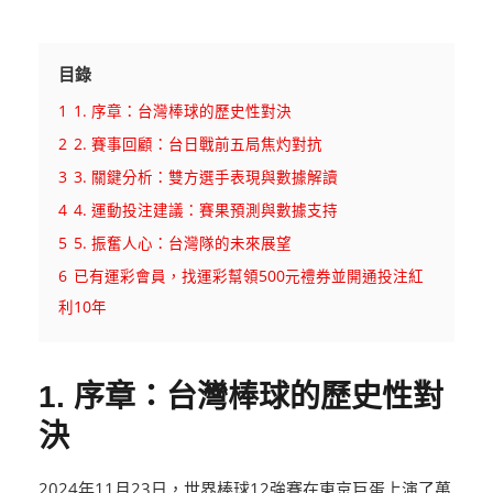
目錄
1
1. 序章：台灣棒球的歷史性對決
2
2. 賽事回顧：台日戰前五局焦灼對抗
3
3. 關鍵分析：雙方選手表現與數據解讀
4
4. 運動投注建議：賽果預測與數據支持
5
5. 振奮人心：台灣隊的未來展望
6
已有運彩會員，找運彩幫領500元禮券並開通投注紅
利10年
1. 序章：台灣棒球的歷史性對
決
2024年11月23日，世界棒球12強賽在東京巨蛋上演了萬