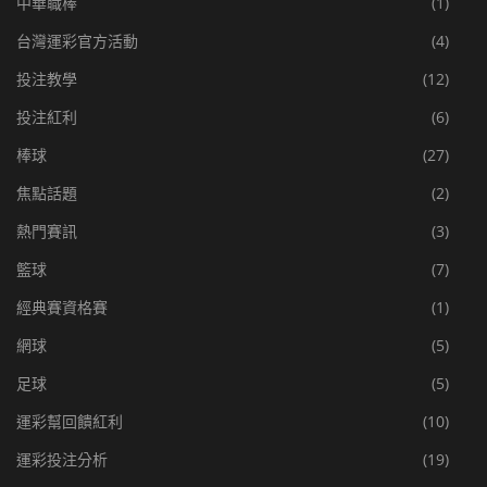
中華職棒
(1)
台灣運彩官方活動
(4)
投注教學
(12)
投注紅利
(6)
棒球
(27)
焦點話題
(2)
熱門賽訊
(3)
籃球
(7)
經典賽資格賽
(1)
網球
(5)
足球
(5)
運彩幫回饋紅利
(10)
運彩投注分析
(19)