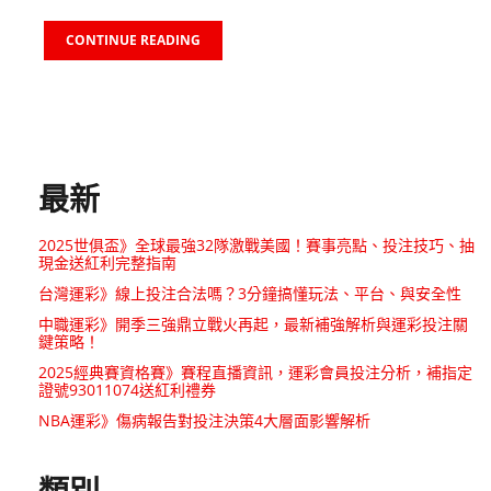
CONTINUE READING
最新
2025世俱盃》全球最強32隊激戰美國！賽事亮點、投注技巧、抽
現金送紅利完整指南
台灣運彩》線上投注合法嗎？3分鐘搞懂玩法、平台、與安全性
中職運彩》開季三強鼎立戰火再起，最新補強解析與運彩投注關
鍵策略！
2025經典賽資格賽》賽程直播資訊，運彩會員投注分析，補指定
證號93011074送紅利禮券
NBA運彩》傷病報告對投注決策4大層面影響解析