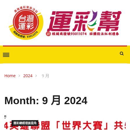
Home
2024
9 月
Month:
9 月 2024
運彩總經理談眉角