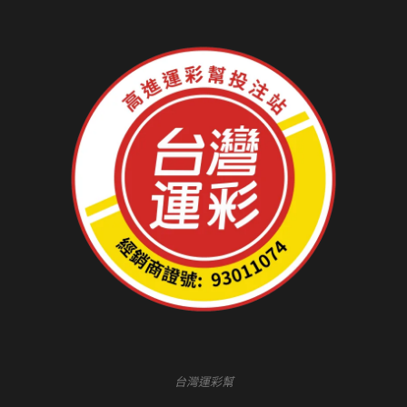
台灣運彩幫