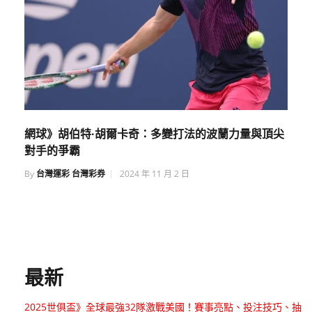
網球》胡伯特·胡爾卡奇：多變打法的波蘭力量與頂尖
對手的爭霸
By
台灣運彩 台灣彩券
2024 年 11 月 2 日
最新
2025世俱盃》全球最強32隊激戰美國！賽事亮點、投注技巧、抽