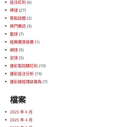
投注紅利
(6)
棒球
(27)
焦點話題
(2)
熱門賽訊
(3)
籃球
(7)
經典賽資格賽
(1)
網球
(5)
足球
(5)
運彩幫回饋紅利
(10)
運彩投注分析
(19)
運彩總經理談眉角
(7)
檔案
2025 年 6 月
2025 年 4 月