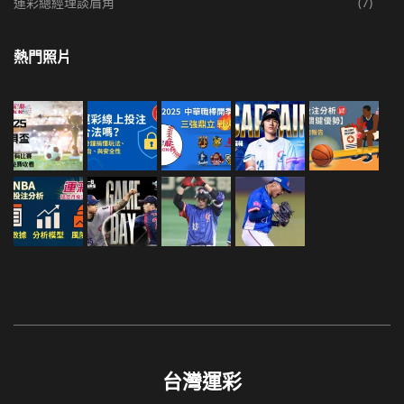
運彩總經理談眉角
(7)
熱門照片
台灣運彩