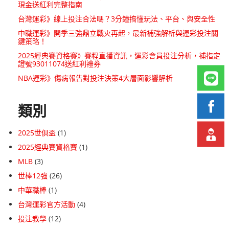
現金送紅利完整指南
台灣運彩》線上投注合法嗎？3分鐘搞懂玩法、平台、與安全性
中職運彩》開季三強鼎立戰火再起，最新補強解析與運彩投注關
鍵策略！
2025經典賽資格賽》賽程直播資訊，運彩會員投注分析，補指定
證號93011074送紅利禮券
NBA運彩》傷病報告對投注決策4大層面影響解析
類別
2025世俱盃
(1)
2025經典賽資格賽
(1)
MLB
(3)
世棒12強
(26)
中華職棒
(1)
台灣運彩官方活動
(4)
投注教學
(12)