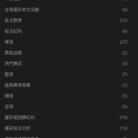
台灣運彩官方活動
(4)
投注教學
(12)
投注紅利
(6)
棒球
(27)
焦點話題
(2)
熱門賽訊
(3)
籃球
(7)
經典賽資格賽
(1)
網球
(5)
足球
(5)
運彩幫回饋紅利
(10)
運彩投注分析
(19)