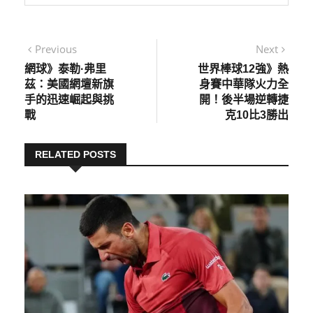
文
Previous
Next
Previous
Next
post:
post:
網球》泰勒·弗里
世界棒球12強》熱
章
茲：美國網壇新旗
身賽中華隊火力全
導
手的迅速崛起與挑
開！後半場逆轉捷
戰
克10比3勝出
覽
RELATED POSTS