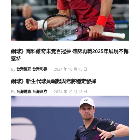
網球》喬科維奇未竟百冠夢 確認再戰2025年展現不懈
堅持
By
台灣運彩 台灣彩券
2024 年 10 月 15 日
網球》新生代球員崛起與老將穩定發揮
By
台灣運彩 台灣彩券
2024 年 10 月 18 日