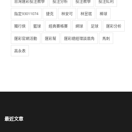
台灣運彩投注教學
投注分析
投注教學
投注紅利
指定93011074
捷克
林安可
林昱珉
棒球
獨行俠
籃球
經典賽格賽
網球
足球
運彩分析
運彩官網活動
運彩幫
運彩總經理談眉角
馬刺
高永表
最近文章