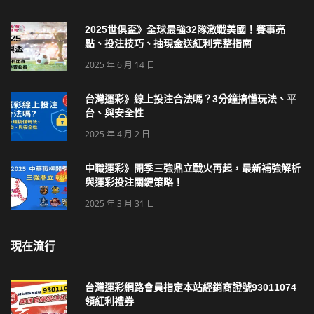
2025世俱盃》全球最強32隊激戰美國！賽事亮
點、投注技巧、抽現金送紅利完整指南
2025 年 6 月 14 日
台灣運彩》線上投注合法嗎？3分鐘搞懂玩法、平
台、與安全性
2025 年 4 月 2 日
中職運彩》開季三強鼎立戰火再起，最新補強解析
與運彩投注關鍵策略！
2025 年 3 月 31 日
現在流行
台灣運彩網路會員指定本站經銷商證號93011074
領紅利禮券