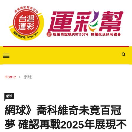
Home
網球
網球
網球》喬科維奇未竟百冠
夢 確認再戰2025年展現不