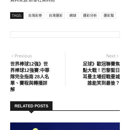
TAGS:
台灣彩劵
台灣運彩
網球
運彩分析
運彩幫
文
Previous
Next
Previous
Next
post:
post:
世界棒球12強》世
足球》歐冠聯賽焦
章
界棒球12強賽:中華
點大戰！巴黎聖日
導
隊完全指南 28人名
耳曼主場迎戰曼城
單、賽程與轉播詳
誰能笑到最後？
覽
解
RELATED POSTS