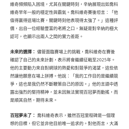
維奇頻頻陷入困境，尤其在關鍵時刻，辛納展現出如喬科
維奇早年一般的穩定性與霸氣。喬科維奇賽後坦言：「他
值得贏得這場比賽，關鍵時刻他表現得太強了。」這種評
價，出自一位經驗豐富的老將之口，無疑是對辛納的極大
認可，也顯示出兩人之間的實力差距。
未來的選擇：
儘管面臨賽場上的挑戰，喬科維奇在賽後
確認了自己的未來計劃，表示將會繼續征戰至2025年。
他的主要動力來自對網球的熱愛和對競爭的渴望，這些依
然讓他願意在場上拼搏。他說：「我的工作目的是繼續競
爭，這也是我仍然不斷鞭策自己的原因。」他的言語中透
露出強烈的堅持精神，並未因無法實現百冠夢而動搖，而
是順其自然，期待未來。
百冠夢未了：
喬科維奇表示，雖然百冠里程碑是一個理
想的目標，但它並非他目前唯一追求的。對他而言，大滿