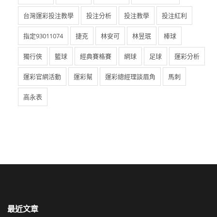
台灣運彩投注教學
投注分析
投注教學
投注紅利
指定93011074
捷克
林安可
林昱珉
棒球
獨行俠
籃球
經典賽格賽
網球
足球
運彩分析
運彩官網活動
運彩幫
運彩總經理談眉角
馬刺
高永表
最近文章