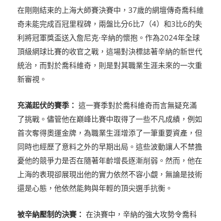
在剛剛結束的上海大師賽決賽中，37歲的網壇傳奇喬科維
奇未能完成百冠里程碑，兩盤比分6比7（4）和3比6的失
利將冠軍獎盃送入詹尼克·辛納的懷抱。作為2024年全球
頂級網球比賽的收官之戰，這場對決標誌著辛納的新世代
統治，而對於喬科維奇，則是對其職業生涯未來的一次重
新審視。
充滿起伏的賽季：
這一賽季對於喬科維奇而言無疑充滿
了挑戰。儘管他在巔峰比賽中取得了一些不凡成績，例如
首次奪得奧運金牌，為職業生涯增添了一筆重要資產，但
同時也經歷了意料之外的早期出局。這些波動讓人不禁擔
憂他的競爭力是否在隨著年齡增長逐漸削弱。然而，他在
上海的表現卻展現出他的實力依然不容小覷，無論是技術
還是心態，他依然能夠與年輕的頂尖選手抗衡。
被辛納壓制的決賽：
在決賽中，辛納的強大攻勢令喬科