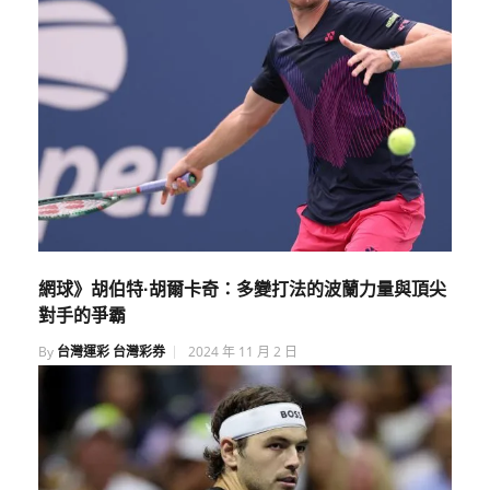
網球》胡伯特·胡爾卡奇：多變打法的波蘭力量與頂尖
對手的爭霸
By
台灣運彩 台灣彩券
2024 年 11 月 2 日