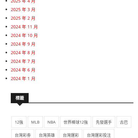
2025 年 4 月
2025 年 3 月
2025 年 2 月
2024 年 11 月
2024 年 10 月
2024 年 9 月
2024 年 8 月
2024 年 7 月
2024 年 6 月
2024 年 1 月
標籤
12強
MLB
NBA
世界棒球12強
先發選手
古巴
台灣彩劵
台灣英雄
台灣運彩
台灣運彩投注