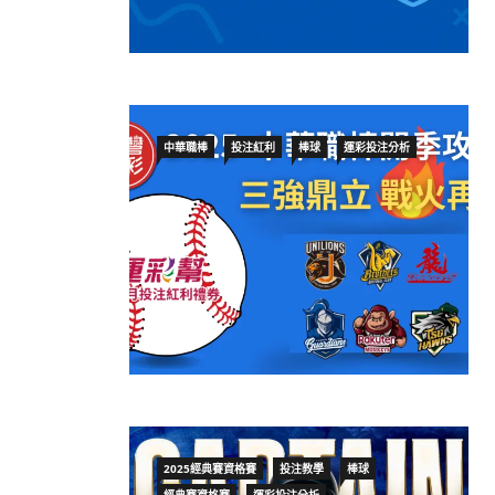
中華職棒
投注紅利
棒球
運彩投注分析
2025經典賽資格賽
投注教學
棒球
經典賽資格賽
運彩投注分析