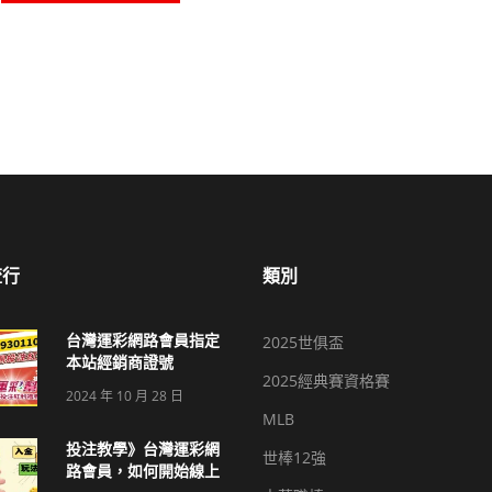
CONTINUE READING
流行
類別
台灣運彩網路會員指定
2025世俱盃
本站經銷商證號
2025經典賽資格賽
93011074領紅利禮券
2024 年 10 月 28 日
MLB
投注教學》台灣運彩網
世棒12強
路會員，如何開始線上