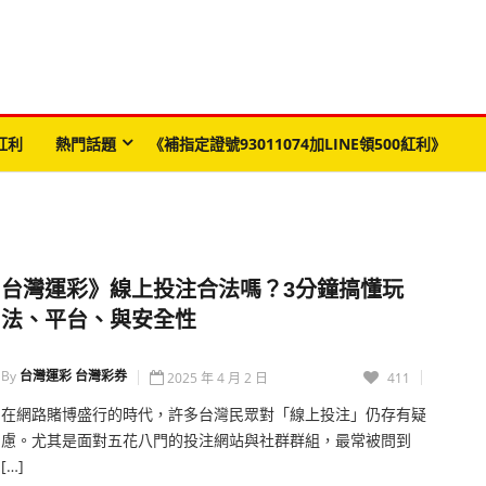
紅利
熱門話題
《補指定證號93011074加LINE領500紅利》
台灣運彩》線上投注合法嗎？3分鐘搞懂玩
法、平台、與安全性
By
台灣運彩 台灣彩券
2025 年 4 月 2 日
411
在網路賭博盛行的時代，許多台灣民眾對「線上投注」仍存有疑
慮。尤其是面對五花八門的投注網站與社群群組，最常被問到
[…]