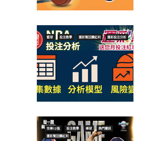
籃球
投注教學
運彩幫回饋紅利
運彩投注分析
世棒12強
投注教學
棒球
熱門賽訊
運彩幫回饋紅利