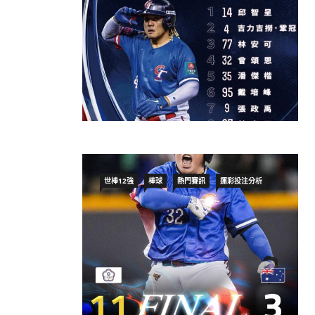
世棒12強
棒球
熱門賽訊
運彩投注分析