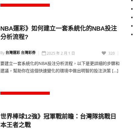
CONTINUE READING
NBA運彩》如何建立一套系統化的NBA投注
分析流程?
By
台灣運彩 台灣彩券
2025 年 2 月 1 日
320
要建立一套系統化的NBA投注分析流程，以下是更詳細的步驟和
建議，幫助你在這個快速變化的環境中做出明智的投注決策 […]
CONTINUE READING
世界棒球12強》冠軍戰前瞻：台灣隊挑戰日
本王者之戰