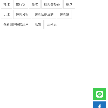
棒球
獨行俠
籃球
經典賽格賽
網球
足球
運彩分析
運彩官網活動
運彩幫
運彩總經理談眉角
馬刺
高永表