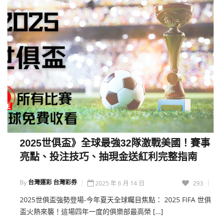
2025世俱盃》全球最強32隊激戰美國！賽事
亮點、投注技巧、抽現金送紅利完整指南
By
台灣運彩 台灣彩券
2025 年 6 月 14 日
293
2025世俱盃強勢登場-今年夏天全球矚目焦點： 2025 FIFA 世俱
盃火熱來襲！這場四年一度的俱樂部最高榮 […]