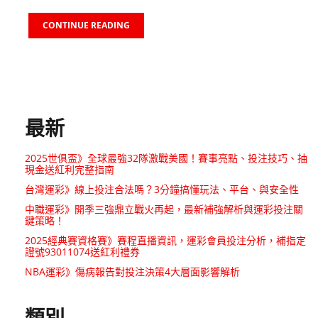
CONTINUE READING
最新
2025世俱盃》全球最強32隊激戰美國！賽事亮點、投注技巧、抽
現金送紅利完整指南
台灣運彩》線上投注合法嗎？3分鐘搞懂玩法、平台、與安全性
中職運彩》開季三強鼎立戰火再起，最新補強解析與運彩投注關
鍵策略！
2025經典賽資格賽》賽程直播資訊，運彩會員投注分析，補指定
證號93011074送紅利禮券
NBA運彩》傷病報告對投注決策4大層面影響解析