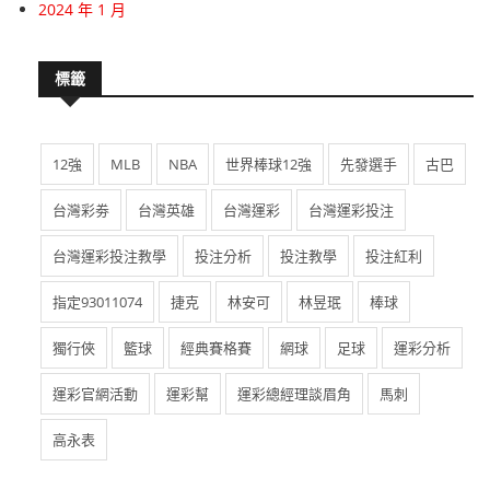
2024 年 1 月
標籤
12強
MLB
NBA
世界棒球12強
先發選手
古巴
台灣彩劵
台灣英雄
台灣運彩
台灣運彩投注
台灣運彩投注教學
投注分析
投注教學
投注紅利
指定93011074
捷克
林安可
林昱珉
棒球
獨行俠
籃球
經典賽格賽
網球
足球
運彩分析
運彩官網活動
運彩幫
運彩總經理談眉角
馬刺
高永表