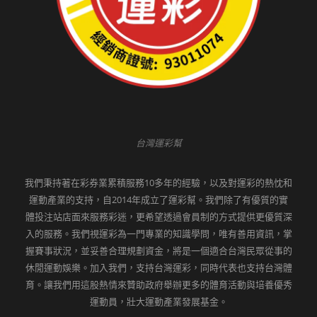
台灣運彩幫
我們秉持著在彩券業累積服務10多年的經驗，以及對運彩的熱忱和
運動產業的支持，自2014年成立了運彩幫。我們除了有優質的實
體投注站店面來服務彩迷，更希望透過會員制的方式提供更優質深
入的服務。我們視運彩為一門專業的知識學問，唯有善用資訊，掌
握賽事狀況，並妥善合理規劃資金，將是一個適合台灣民眾從事的
休閒運動娛樂。加入我們，支持台灣運彩，同時代表也支持台灣體
育。讓我們用這股熱情來贊助政府舉辦更多的體育活動與培養優秀
運動員，壯大運動產業發展基金。