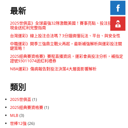
最新
2025世俱盃》全球最強32隊激戰美國！賽事亮點、投注技巧、抽
現金送紅利完整指南
台灣運彩》線上投注合法嗎？3分鐘搞懂玩法、平台、與安全性
中職運彩》開季三強鼎立戰火再起，最新補強解析與運彩投注關
鍵策略！
2025經典賽資格賽》賽程直播資訊，運彩會員投注分析，補指定
證號93011074送紅利禮券
NBA運彩》傷病報告對投注決策4大層面影響解析
類別
2025世俱盃
(1)
2025經典賽資格賽
(1)
MLB
(3)
世棒12強
(26)