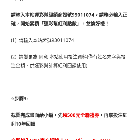
請輸入本站運彩幫經銷商證號93011074
，請務必輸入正
確，開始累積「運彩幫紅利點數」，兌換好禮！
(1) 請輸入本站證號93011074
(2) 請變更為 同意 本站使用
投注
資料(僅有姓名末字與投
注金額，供運彩幫計算紅利回饋使用)
⭐
步驟3:
截圖完成畫面給小編，先
領500元全聯禮券
，再享投注紅
利10年回饋