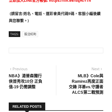
立即加入LINE官方帳號: https://lin.ee/EqAtYTn
(
請留言:
姓名、電話、運彩會員代碼9
碼，客服小編後續
與您聯繫。)
TAGS:
投注紅利
文
Previous
Next
Previous
Next
post:
post:
NBA》湯普森獨行
MLB》Cole與
章
俠首秀攻10分 正負
Ramirez再度正面
導
值-19 仍需調整
交鋒 洋基vs.守護者
ALCS第二戰預測
覽
RELATED POSTS