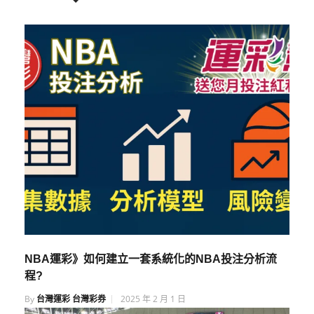
NBA運彩》如何建立一套系統化的NBA投注分析流
程?
By
台灣運彩 台灣彩券
2025 年 2 月 1 日