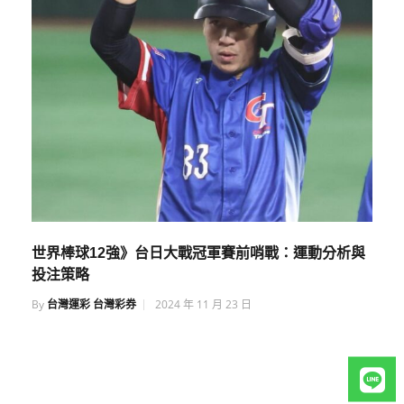
世界棒球12強》台日大戰冠軍賽前哨戰：運動分析與
投注策略
By
台灣運彩 台灣彩券
2024 年 11 月 23 日