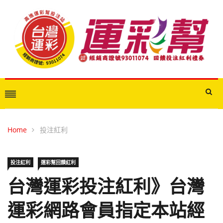
Home
投注紅利
投注紅利
運彩幫回饋紅利
台灣運彩投注紅利》台灣
運彩網路會員指定本站經