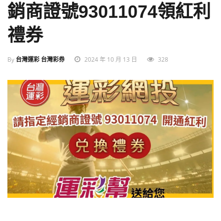
銷商證號93011074領紅利
禮券
By
台灣運彩 台灣彩券
2024 年 10 月 13 日
328